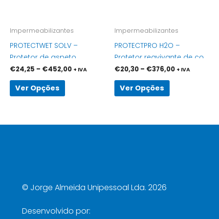
options
options
may
may
be
be
Impermeabilizantes
Impermeabilizantes
chosen
chosen
PROTECTWET SOLV –
PROTECTPRO H2O –
on
on
Protetor de aspeto
Protetor reavivante de cor
the
the
molhado de base
para tratamento de barro
€
24,25
–
€
452,00
€
20,30
–
€
376,00
+ IVA
+ IVA
product
product
solvente para pedras
page
page
Ver Opções
Ver Opções
©
Jorge Almeida Unipessoal Lda. 2026
Desenvolvido por: