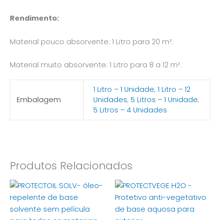
Rendimento:
Material pouco absorvente: 1 Litro para 20 m².
Material muito absorvente: 1 Litro para 8 a 12 m².
1 Litro – 1 Unidade
,
1 Litro – 12
Embalagem
Unidades
,
5 Litros – 1 Unidade
,
5 Litros – 4 Unidades
Produtos Relacionados
Price
Price
This
This
range:
range:
product
product
€30,58
€13,65
has
through
through
has
€177,45
€58,01