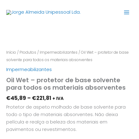
Skip
to
content
Price
Quantidade
range:
de
€45,89
Oil
through
Wet
Início
/
Produtos
/
Impermeabilizantes
/ Oil Wet – protetor de base
€221,81
-
solvente para todos os materiais absorventes
protetor
Impermeabilizantes
de
Oil Wet – protetor de base solvente
base
para todos os materiais absorventes
solvente
para
€
45,89
–
€
221,81
+ IVA
todos
Protetor de aspeto molhado de base solvente para
os
todo o tipo de materiais absorventes. Não deixa
materiais
película e realça a beleza dos materiais em
absorventes
pavimentos ou revestimentos.