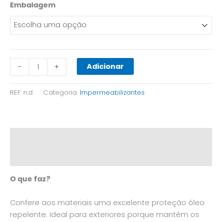
Embalagem
Adicionar
-
+
REF:
n.d.
Categoria:
Impermeabilizantes
Descrição
Informação adicional
O que faz?
Confere aos materiais uma excelente proteção óleo
repelente. Ideal para exteriores porque mantém os