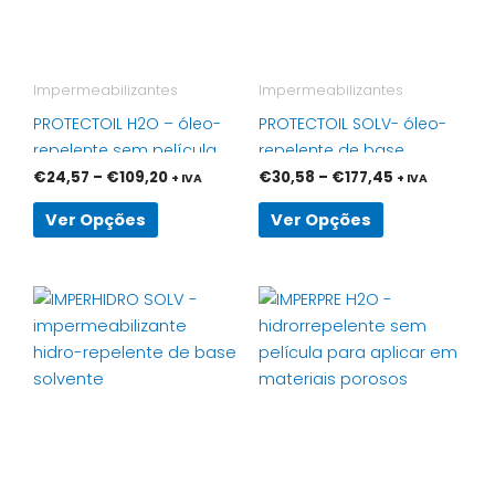
The
The
options
options
may
may
be
be
Impermeabilizantes
Impermeabilizantes
chosen
chosen
PROTECTOIL H2O – óleo-
PROTECTOIL SOLV- óleo-
on
on
repelente sem película
repelente de base
the
the
para todos os materiais
solvente sem película
€
24,57
–
€
109,20
€
30,58
–
€
177,45
+ IVA
+ IVA
product
product
para todos os materiais
page
page
Ver Opções
Ver Opções
Price
Price
This
This
range:
range:
product
product
€20,02
€10,40
has
through
has
through
€74,24
€44,10
multiple
multiple
variants.
variants.
The
The
options
options
may
may