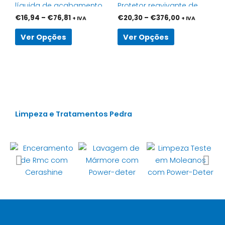
líquida de acabamento
Protetor reavivante de
the
the
satinado
cor para tratamento de
€
16,94
–
€
76,81
€
20,30
–
€
376,00
+ IVA
+ IVA
product
product
barro
page
page
Ver Opções
Ver Opções
Limpeza e Tratamentos Pedra