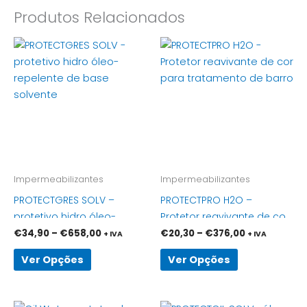
Produtos Relacionados
Price
Price
This
This
range:
range:
product
product
€34,90
€20,30
has
through
has
through
€658,00
€376,00
multiple
multiple
variants.
variants.
The
The
options
options
may
may
be
be
Impermeabilizantes
Impermeabilizantes
chosen
chosen
PROTECTGRES SOLV –
PROTECTPRO H2O –
on
on
protetivo hidro óleo-
Protetor reavivante de cor
the
the
repelente de base
para tratamento de barro
€
34,90
–
€
658,00
€
20,30
–
€
376,00
+ IVA
+ IVA
product
product
solvente
page
page
Ver Opções
Ver Opções
Price
Price