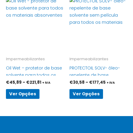
This
This
range:
range:
product
product
€45,89
€30,58
has
through
has
through
€221,81
€177,45
multiple
multiple
variants.
variants.
The
The
options
options
may
may
be
be
Impermeabilizantes
Impermeabilizantes
chosen
chosen
Oil Wet – protetor de base
PROTECTOIL SOLV- óleo-
on
on
solvente para todos os
repelente de base
the
the
materiais absorventes
solvente sem película
€
45,89
–
€
221,81
€
30,58
–
€
177,45
+ IVA
+ IVA
product
product
para todos os materiais
page
page
Ver Opções
Ver Opções