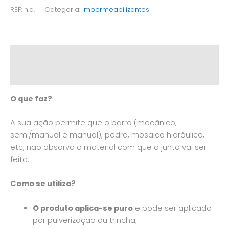
REF:
n.d.
Categoria:
Impermeabilizantes
Descrição
Informação adicional
O que faz?
A sua ação permite que o barro (mecânico,
semi/manual e manual), pedra, mosaico hidráulico,
etc, não absorva o material com que a junta vai ser
feita.
Como se utiliza?
O produto aplica-se puro
e pode ser aplicado
por pulverização ou trincha;