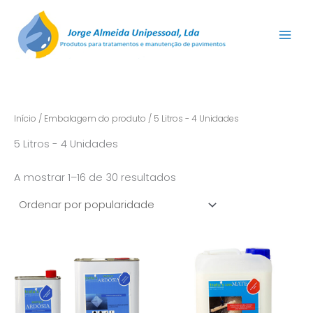
Ordenado
Skip
por
popularidade
to
content
Início
/ Embalagem do produto / 5 Litros - 4 Unidades
5 Litros - 4 Unidades
A mostrar 1–16 de 30 resultados
Price
Price
This
This
range:
range:
product
product
€25,25
€19,11
has
through
through
has
€105,00
€84,63
multiple
multiple
variants.
variants.