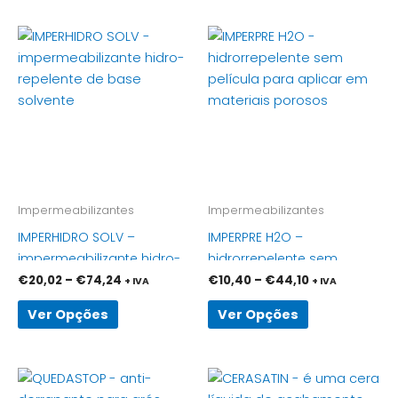
Price
Price
This
This
range:
range:
product
product
€20,02
€10,40
has
through
has
through
€74,24
€44,10
multiple
multiple
variants.
variants.
The
The
options
options
may
may
be
be
Impermeabilizantes
Impermeabilizantes
chosen
chosen
IMPERHIDRO SOLV –
IMPERPRE H2O –
on
on
impermeabilizante hidro-
hidrorrepelente sem
the
the
repelente de base
película para aplicar em
€
20,02
–
€
74,24
€
10,40
–
€
44,10
+ IVA
+ IVA
product
product
solvente
materiais porosos
page
page
Ver Opções
Ver Opções
Price
Price
This
This
range:
range: