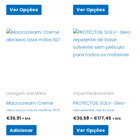
product
product
page
page
Ver Opções
Ver Opções
Price
This
range:
product
€30,58
has
through
€177,45
multiple
variants.
The
options
may
be
Lavagem das Mãos
Impermeabilizantes
chosen
Macrocream-Creme
PROTECTOIL SOLV- óleo-
on
abrasivo lava mãos 5LT
repelente de base
the
solvente sem película
€
30,91
€
30,58
–
€
177,45
+ IVA
+ IVA
product
para todos os materiais
page
Adicionar
Ver Opções