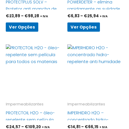
PROTECTPLUS SOLV –
POWERDETER – elimina
on
on
Protetor anti mancha de
rapidamente as sujidades
the
the
aspeto molhado
mais difíceis
€
23,89
–
€
98,28
€
6,83
–
€
25,94
+ IVA
+ IVA
product
product
específico
page
page
Ver Opções
Ver Opções
Price
Price
This
This
range:
range:
product
product
€24,57
€14,81
has
through
through
has
€109,20
€66,15
multiple
multiple
variants.
variants.
The
The
options
options
may
may
be
be
Impermeabilizantes
Impermeabilizantes
chosen
chosen
PROTECTOIL H2O – óleo-
IMPERHIDRO H2O –
on
on
repelente sem película
concentrado hidro-
the
the
para todos os materiais
repelente anti humidade
€
24,57
–
€
109,20
€
14,81
–
€
66,15
+ IVA
+ IVA