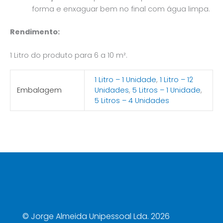
forma e enxaguar bem no final com água limpa.
Rendimento:
1 Litro do produto para 6 a 10 m².
1 Litro – 1 Unidade
,
1 Litro – 12
Embalagem
Unidades
,
5 Litros – 1 Unidade
,
5 Litros – 4 Unidades
©
Jorge Almeida Unipessoal Lda. 2026