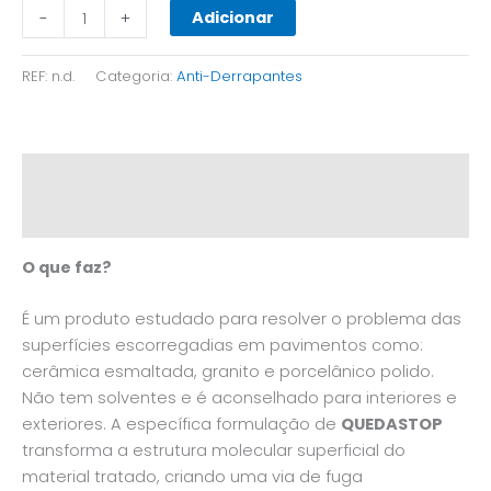
Adicionar
-
+
REF:
n.d.
Categoria:
Anti-Derrapantes
Descrição
Informação adicional
O que faz?
É um produto estudado para resolver o problema das
superfícies escorregadias em pavimentos como:
cerâmica esmaltada, granito e porcelânico polido.
Não tem solventes e é aconselhado para interiores e
exteriores. A específica formulação de
QUEDASTOP
transforma a estrutura molecular superficial do
material tratado, criando uma via de fuga