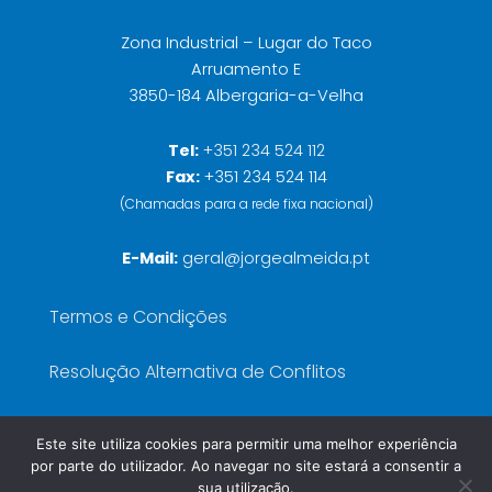
Zona Industrial – Lugar do Taco
Arruamento E
3850-184 Albergaria-a-Velha
Tel:
+351 234 524 112
Fax:
+351 234 524 114
(Chamadas para a rede fixa nacional)
E-Mail:
geral@jorgealmeida.pt
Termos e Condições
Resolução Alternativa de Conflitos
Política de Privacidade
Este site utiliza cookies para permitir uma melhor experiência
por parte do utilizador. Ao navegar no site estará a consentir a
Livro de Reclamações
sua utilização.