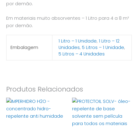
por demão.
Em materiais muito absorventes – 1 Litro para 4 a 8 m²
por demão.
1 Litro – 1 Unidade
,
1 Litro – 12
Embalagem
Unidades
,
5 Litros – 1 Unidade
,
5 Litros – 4 Unidades
Produtos Relacionados
Price
Price
This
This
range:
range:
product
product
€14,81
€30,58
through
has
has
through
€66,15
€177,45
multiple
multiple
variants.
variants.