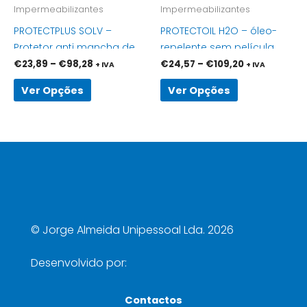
be
be
Impermeabilizantes
Impermeabilizantes
chosen
chosen
PROTECTPLUS SOLV –
PROTECTOIL H2O – óleo-
on
on
Protetor anti mancha de
repelente sem película
the
the
aspeto molhado
para todos os materiais
€
23,89
–
€
98,28
€
24,57
–
€
109,20
+ IVA
+ IVA
product
product
específico
page
page
Ver Opções
Ver Opções
©
Jorge Almeida Unipessoal Lda. 2026
Desenvolvido por:
Contactos