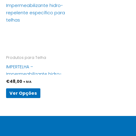
product
has
multiple
variants.
The
options
may
be
Produtos para Telha
chosen
IMPERTELHA –
on
Impermeabilizante hidro-
the
repelente específico para
€
48,00
+ IVA
product
telhas
page
Ver Opções