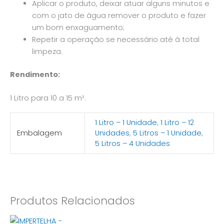
Aplicar o produto, deixar atuar alguns minutos e
com o jato de água remover o produto e fazer
um bom enxaguamento;
Repetir a operação se necessário até à total
limpeza.
Rendimento:
1 Litro para 10 a 15 m².
1 Litro – 1 Unidade
,
1 Litro – 12
Embalagem
Unidades
,
5 Litros – 1 Unidade
,
5 Litros – 4 Unidades
Produtos Relacionados
This