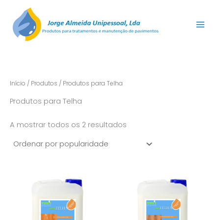
Ordenado
Skip
por
popularidade
to
content
Início
/
Produtos
/ Produtos para Telha
Produtos para Telha
A mostrar todos os 2 resultados
This
This
product
product
has
has
multiple
multiple
variants.
variants.