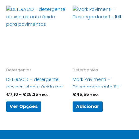
Price
This
range:
product
€7,10
through
has
€25,25
multiple
variants.
The
options
may
be
Detergentes
Detergentes
chosen
DETERACID – detergente
Mark Pavimenti –
on
desincrustante ácido para
Desengordorante 10lt
the
pavimentos
€
7,10
–
€
25,25
€
45,55
+ IVA
+ IVA
product
page
Ver Opções
Adicionar