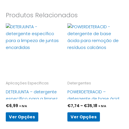
Produtos Relacionados
Price
This
This
range:
product
product
€7,74
has
through
has
€35,18
multiple
multiple
variants.
variants.
The
The
options
options
may
may
be
be
Aplicações Específicas
Detergentes
chosen
chosen
DETERJUNTA – detergente
POWERDETERACID –
on
on
específico para a limpeza
detergente de base ácida
the
the
de juntas encardidas
para remoção de
€
6,99
€
7,74
–
€
35,18
+ IVA
+ IVA
product
product
resíduos calcários
page
page
Ver Opções
Ver Opções