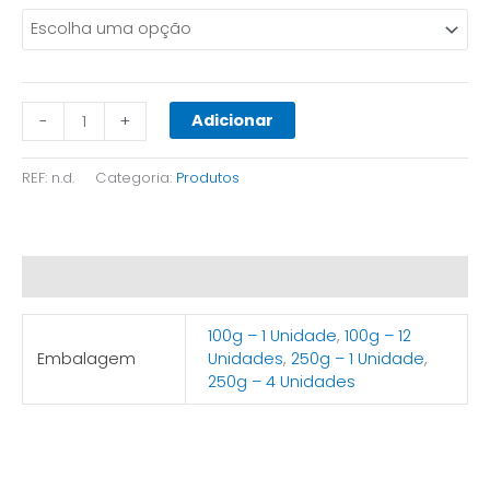
Adicionar
-
+
REF:
n.d.
Categoria:
Produtos
Informação adicional
100g – 1 Unidade
,
100g – 12
Embalagem
Unidades
,
250g – 1 Unidade
,
250g – 4 Unidades