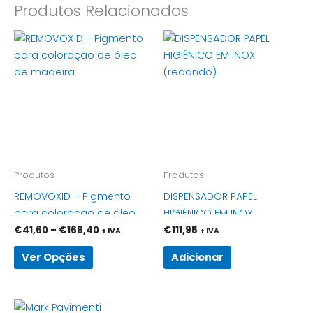
Produtos Relacionados
Price
This
range:
product
€41,60
has
through
€166,40
multiple
variants.
The
options
may
be
Produtos
Produtos
chosen
REMOVOXID – Pigmento
DISPENSADOR PAPEL
on
para coloração de óleo
HIGIÉNICO EM INOX
the
de madeira
(redondo)
€
41,60
–
€
166,40
€
111,95
+ IVA
+ IVA
product
page
Ver Opções
Adicionar