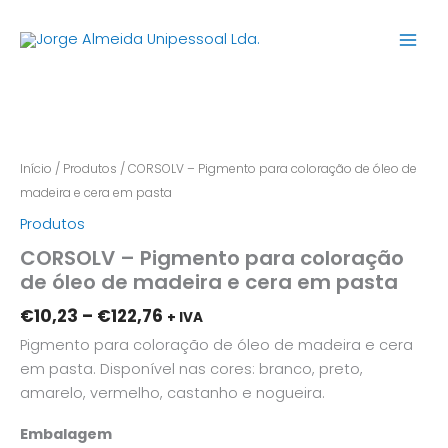
Skip
to
content
Price
Quantidade
range:
de
€10,23
CORSOLV
through
-
Início
/
Produtos
/ CORSOLV – Pigmento para coloração de óleo de
€122,76
Pigmento
madeira e cera em pasta
para
Produtos
coloração
CORSOLV – Pigmento para coloração
de
de óleo de madeira e cera em pasta
óleo
de
€
10,23
–
€
122,76
+ IVA
madeira
Pigmento para coloração de óleo de madeira e cera
e
em pasta. Disponível nas cores: branco, preto,
cera
amarelo, vermelho, castanho e nogueira.
em
pasta
Embalagem