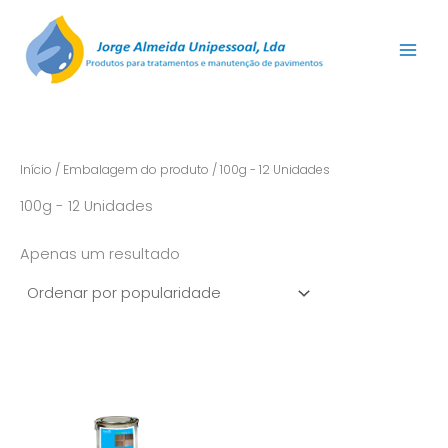
Skip
to
content
Início
/ Embalagem do produto / 100g - 12 Unidades
100g - 12 Unidades
Apenas um resultado
Price
This
range:
product
€10,23
has
through
€122,76
multiple
variants.