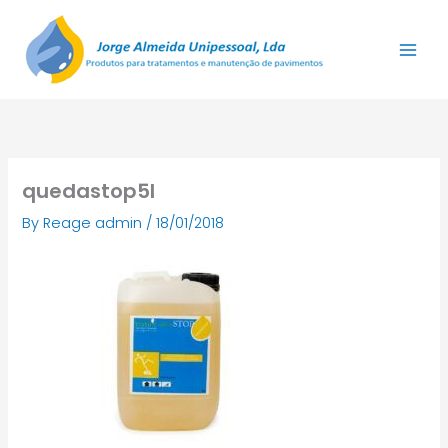
Skip
to
content
quedastop5l
By
Reage admin
/
18/01/2018