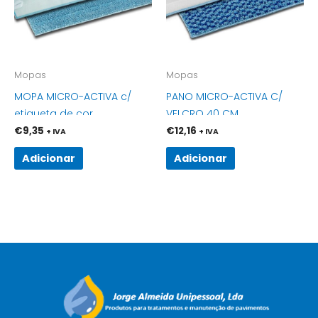
Mopas
Mopas
MOPA MICRO-ACTIVA c/
PANO MICRO-ACTIVA C/
etiqueta de cor
VELCRO 40 CM
€
9,35
€
12,16
+ IVA
+ IVA
Adicionar
Adicionar