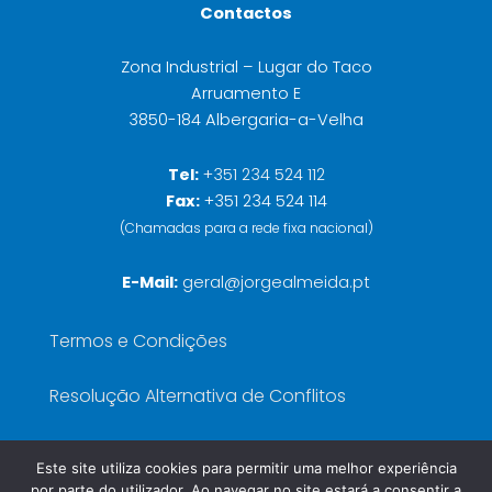
Contactos
Zona Industrial – Lugar do Taco
Arruamento E
3850-184 Albergaria-a-Velha
Tel:
+351 234 524 112
Fax:
+351 234 524 114
(Chamadas para a rede fixa nacional)
E-Mail:
geral@jorgealmeida.pt
Termos e Condições
Resolução Alternativa de Conflitos
Política de Privacidade
Este site utiliza cookies para permitir uma melhor experiência
por parte do utilizador. Ao navegar no site estará a consentir a