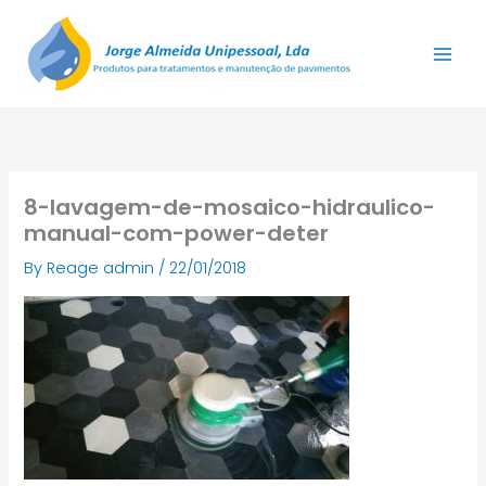
Skip
to
content
8-lavagem-de-mosaico-hidraulico-
manual-com-power-deter
By
Reage admin
/
22/01/2018