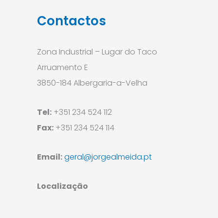
Contactos
Zona Industrial – Lugar do Taco
Arruamento E
3850-184 Albergaria-a-Velha
Tel:
+351 234 524 112
Fax:
+351 234 524 114
Email:
geral@jorgealmeida.pt
Localização