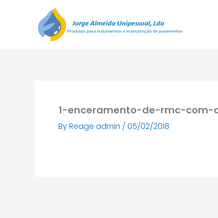
Skip
to
content
1-enceramento-de-rmc-com-c
By
Reage admin
/
05/02/2018