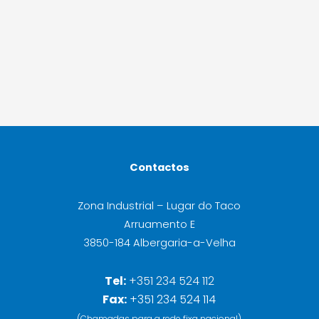
Contactos
Zona Industrial – Lugar do Taco
Arruamento E
3850-184 Albergaria-a-Velha
Tel:
+351 234 524 112
Fax:
+351 234 524 114
(Chamadas para a rede fixa nacional)