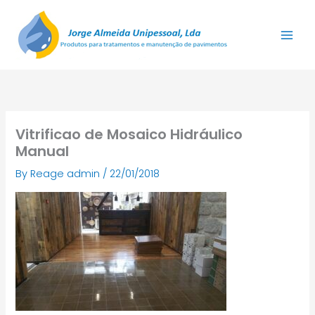
Skip
to
content
Vitrificao de Mosaico Hidráulico
Manual
By
Reage admin
/
22/01/2018