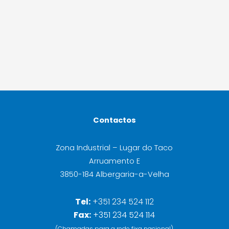
Contactos
Zona Industrial – Lugar do Taco
Arruamento E
3850-184 Albergaria-a-Velha
Tel:
+351 234 524 112
Fax:
+351 234 524 114
(Chamadas para a rede fixa nacional)