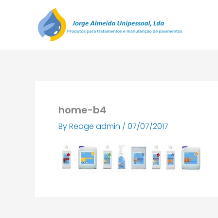
Skip
to
content
home-b4
By
Reage admin
/
07/07/2017