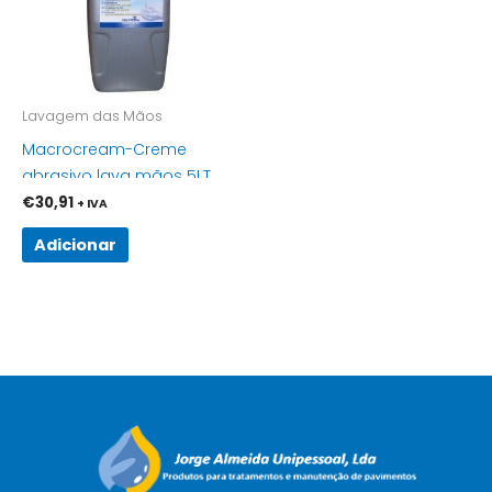
Lavagem das Mãos
Macrocream-Creme
abrasivo lava mãos 5LT
€
30,91
+ IVA
Adicionar