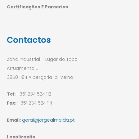
Certificações E Parcerias
Contactos
Zona Industrial – Lugar do Taco
Arruamento E
3850-184 Albergaria-a-Velha
Tel:
+351 234 524 112
Fax:
+351 234 524 114
Email:
geral@jorgealmeida.pt
Localização