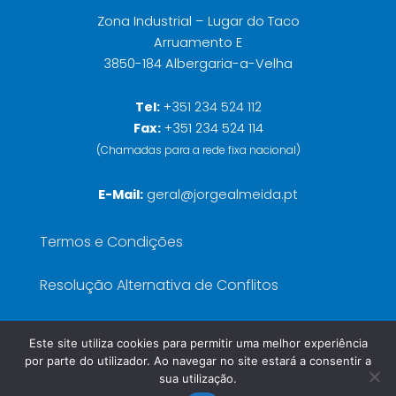
Zona Industrial – Lugar do Taco
Arruamento E
3850-184 Albergaria-a-Velha
Tel:
+351 234 524 112
Fax:
+351 234 524 114
(Chamadas para a rede fixa nacional)
E-Mail:
geral@jorgealmeida.pt
Termos e Condições
Resolução Alternativa de Conflitos
Política de Privacidade
Este site utiliza cookies para permitir uma melhor experiência
por parte do utilizador. Ao navegar no site estará a consentir a
Livro de Reclamações
sua utilização.