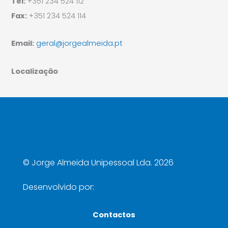
Tel:
+351 234 524 112
Fax:
+351 234 524 114
Email:
geral@jorgealmeida.pt
Localização
©
Jorge Almeida Unipessoal Lda. 2026
Desenvolvido por:
Contactos