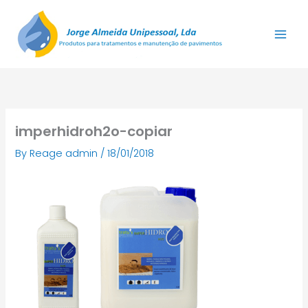
Skip
to
content
imperhidroh2o-copiar
By
Reage admin
/
18/01/2018