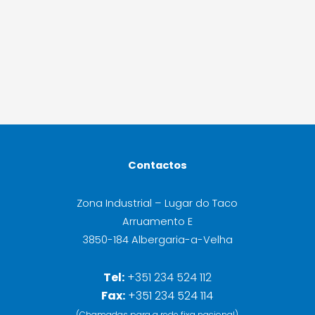
Contactos
Zona Industrial – Lugar do Taco
Arruamento E
3850-184 Albergaria-a-Velha
Tel:
+351 234 524 112
Fax:
+351 234 524 114
(Chamadas para a rede fixa nacional)