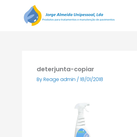
Skip
to
content
deterjunta-copiar
By
Reage admin
/
18/01/2018