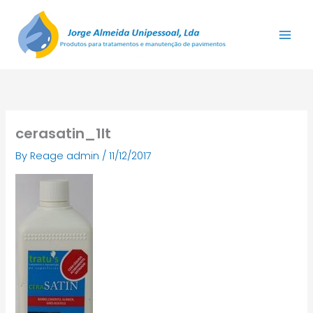
Skip
to
content
cerasatin_1lt
By
Reage admin
/
11/12/2017