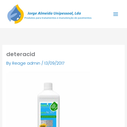
Skip
to
content
deteracid
By
Reage admin
/
13/09/2017