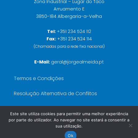
Zona Industrial – Lugar do Taco
Arruamento E
3850-184 Albergaria-a-Velha
Tel:
+351 234 524 112
Fax:
+351 234 524 114
(Chamadas para a rede fixa nacional)
E-Mail:
geral@jorgealmeida.pt
Termos e Condições
Resolução Alternativa de Conflitos
Política de Privacidade
Este site utiliza cookies para permitir uma melhor experiência
por parte do utilizador. Ao navegar no site estará a consentir a
Livro de Reclamações
sua utilização.
Ok